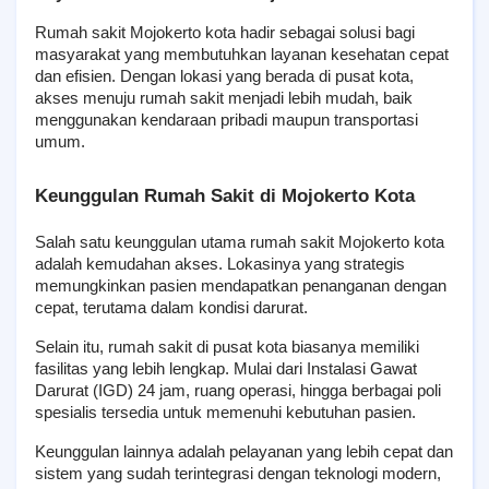
Rumah sakit Mojokerto kota hadir sebagai solusi bagi 
masyarakat yang membutuhkan layanan kesehatan cepat 
dan efisien. Dengan lokasi yang berada di pusat kota, 
akses menuju rumah sakit menjadi lebih mudah, baik 
menggunakan kendaraan pribadi maupun transportasi 
umum.
Keunggulan Rumah Sakit di Mojokerto Kota
Salah satu keunggulan utama rumah sakit Mojokerto kota 
adalah kemudahan akses. Lokasinya yang strategis 
memungkinkan pasien mendapatkan penanganan dengan 
cepat, terutama dalam kondisi darurat.
Selain itu, rumah sakit di pusat kota biasanya memiliki 
fasilitas yang lebih lengkap. Mulai dari Instalasi Gawat 
Darurat (IGD) 24 jam, ruang operasi, hingga berbagai poli 
spesialis tersedia untuk memenuhi kebutuhan pasien.
Keunggulan lainnya adalah pelayanan yang lebih cepat dan 
sistem yang sudah terintegrasi dengan teknologi modern, 