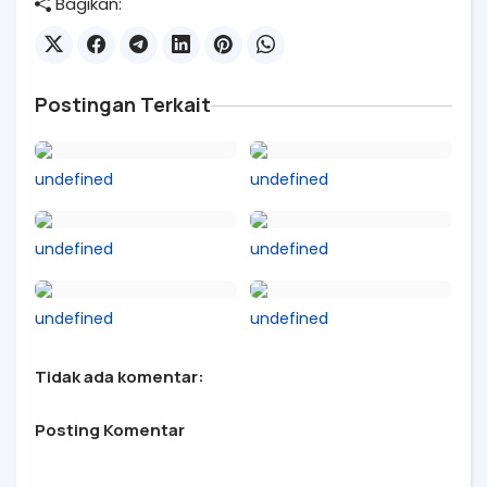
Bagikan:
Postingan Terkait
undefined
undefined
undefined
undefined
undefined
undefined
Tidak ada komentar:
Posting Komentar