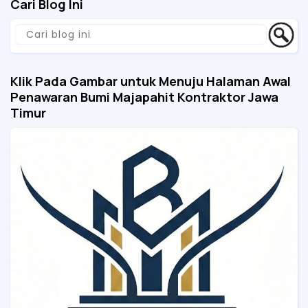
Cari Blog Ini
Klik Pada Gambar untuk Menuju Halaman Awal
Penawaran Bumi Majapahit Kontraktor Jawa
Timur