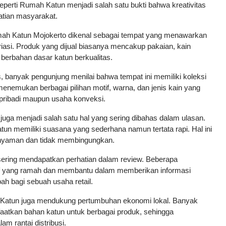
perti Rumah Katun menjadi salah satu bukti bahwa kreativitas 
atian masyarakat.
mah Katun Mojokerto dikenal sebagai tempat yang menawarkan 
iasi. Produk yang dijual biasanya mencakup pakaian, kain 
berbahan dasar katun berkualitas.
banyak pengunjung menilai bahwa tempat ini memiliki koleksi 
nemukan berbagai pilihan motif, warna, dan jenis kain yang 
 pribadi maupun usaha konveksi.
uga menjadi salah satu hal yang sering dibahas dalam ulasan. 
memiliki suasana yang sederhana namun tertata rapi. Hal ini 
 nyaman dan tidak membingungkan.
sering mendapatkan perhatian dalam review. Beberapa 
f yang ramah dan membantu dalam memberikan informasi 
bah bagi sebuah usaha retail.
 Katun juga mendukung pertumbuhan ekonomi lokal. Banyak 
tkan bahan katun untuk berbagai produk, sehingga 
m rantai distribusi.