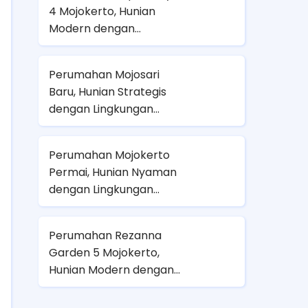
4 Mojokerto, Hunian
Lembap
Modern dengan
Lingkungan Nyaman dan
Lokasi Strategis
Perumahan Mojosari
Baru, Hunian Strategis
dengan Lingkungan
Nyaman dan Terjangkau
Perumahan Mojokerto
Permai, Hunian Nyaman
dengan Lingkungan
Strategis dan
Berkembang
Perumahan Rezanna
Garden 5 Mojokerto,
Hunian Modern dengan
Lingkungan Nyaman dan
Strategis