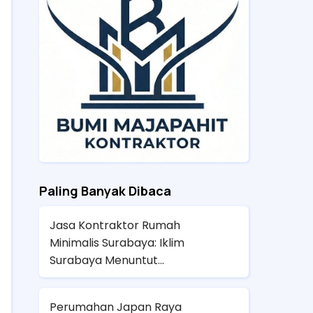
Paling Banyak Dibaca
Jasa Kontraktor Rumah
Minimalis Surabaya: Iklim
Surabaya Menuntut
Pengerjaan Rumah
Minimalis yang Presisi
Perumahan Japan Raya
Agar Tidak Panas dan